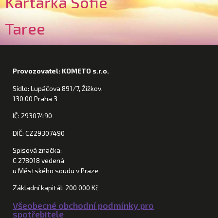
Kartářka Sofie
Taree
Provozovatel: KOMETO s.r.o.
Sídlo: Lupáčova 891/7, Žižkov,
130 00 Praha 3
IČ: 29307490
DIČ: CZ29307490
Spisová značka:
C 278018 vedená
u Městského soudu v Praze
Základní kapitál: 200 000 Kč
Všeobecné obchodní podmínky pro
spotřebitele