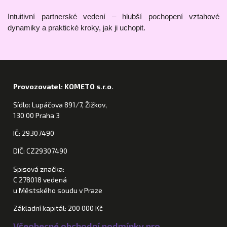
Intuitivní partnerské vedení – hlubší pochopení vztahové
dynamiky a praktické kroky, jak ji uchopit.
Provozovatel: KOMETO s.r.o.
Sídlo: Lupáčova 891/7, Žižkov,
130 00 Praha 3
IČ: 29307490
DIČ: CZ29307490
Spisová značka:
C 278018 vedená
u Městského soudu v Praze
Základní kapitál: 200 000 Kč
Všeobecné obchodní podmínky pro